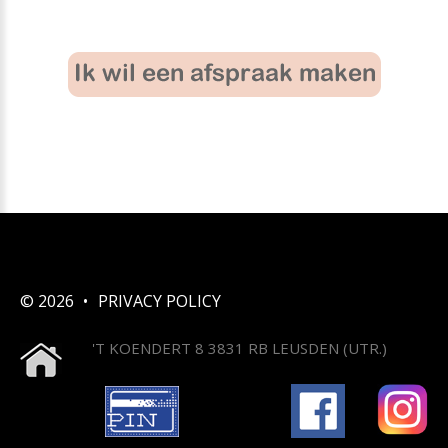
©
2026
PRIVACY POLICY
'T KOENDERT 8 3831 RB LEUSDEN (UTR.)
LLLLIIIIIIIIIIIIIIII